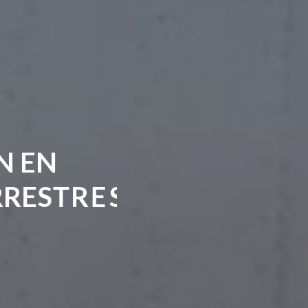
N
E
N
R
R
E
S
T
R
E
S