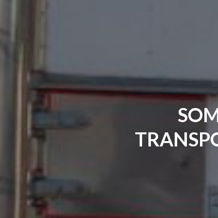
S
O
T
R
A
N
S
P