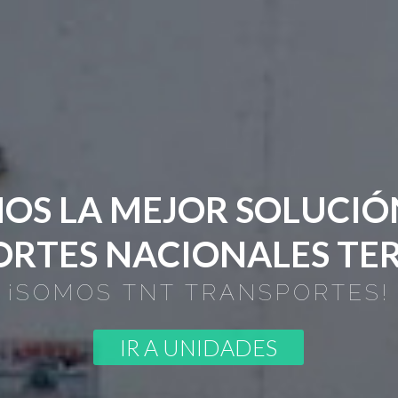
M
O
S
L
A
M
E
J
O
R
S
O
L
U
C
I
Ó
O
R
T
E
S
N
A
C
I
O
N
A
L
E
S
T
E
¡SOMOS TNT TRANSPORTES!
IR A UNIDADES